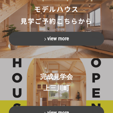
モデルハウス
見学ご予約こちらから
view more
完成見学会
上三川町
view more